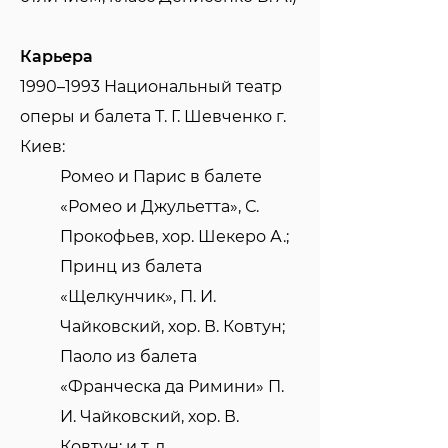
Карьера
1990–1993 Национальный театр
оперы и балета Т. Г. Шевченко г.
Киев:
Ромео и Парис в балете
«Ромео и Джульетта», С.
Прокофьев, хор. Шекеро А.;
Принц из балета
«Щелкунчик», П. И.
Чайковский, хор. В. Ковтун;
Паоло из балета
«Франческа да Римини» П.
И. Чайковский, хор. В.
Ковтун; и т. д.