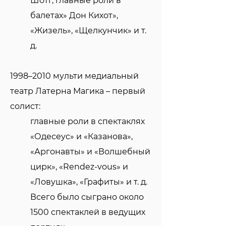
Шотг, главные роли в
балетах» Дон Кихот»,
«Жизель», «Щелкунчик» и т.
д.
1998–2010 мульти медиальный
театр Латерна Магика – первый
солист:
главные роли в спектаклях
«Одесеус» и «Казанова»,
«Аргонавты» и «Волшебный
цирк», «Rendez-vous» и
«Ловушка», «Графиты» и т. д.
Всего было сыграно около
1500 спектаклей в ведущих