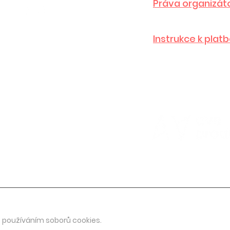
Práva organizát
Instrukce k plat
 používáním soborů cookies.