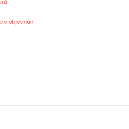
orů
bě a objednání