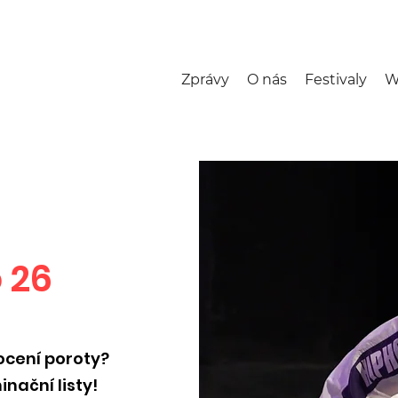
Zprávy
O nás
Festivaly
W
 26
ocení poroty?
nační listy!