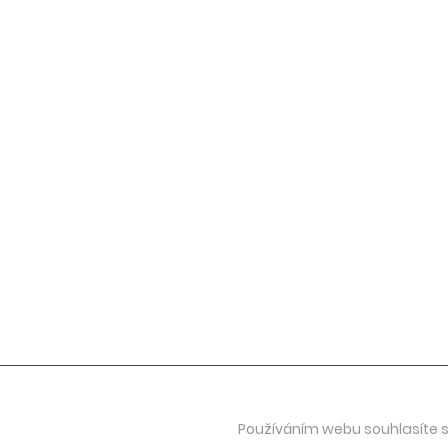
Jevgenij Vrublevskij
umělecký ředitel festivalu
jevgenij@aveproduction.eu
+420 602 410 242
Viktorija Vrublevská
výkonná ředitelka
viktorija@aveproduction.eu
+420 607 104 734
Používáním webu souhlasíte s