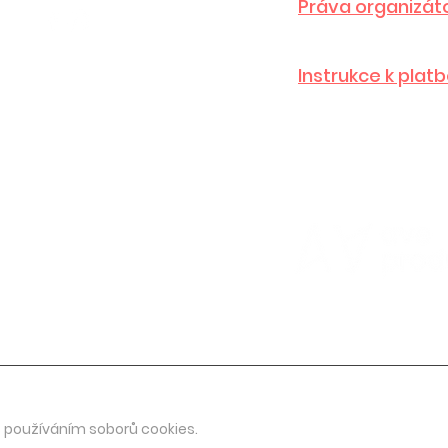
Práva organizát
Instrukce k plat
 používáním soborů cookies.