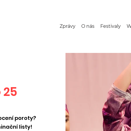
Zprávy
O nás
Festivaly
W
 25
ocení poroty?
nační listy!