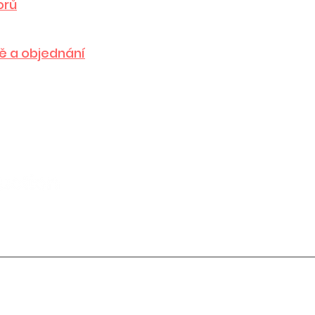
orů
bě a objednání