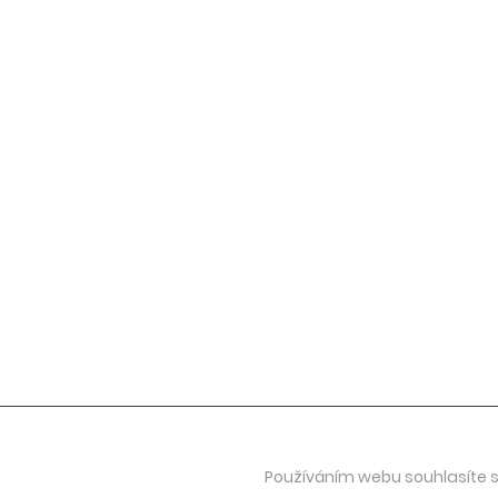
Jevgenij Vrublevskij
umělecký ředitel festivalu
jevgenij@aveproduction.eu
+420 602 410 242
Viktorija Vrublevská
výkonná ředitelka
viktorija@aveproduction.eu
+420 607 104 734
Používáním webu souhlasíte s