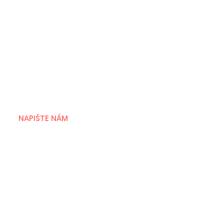
NAPIŠTE NÁM
Jevgenij Vrublevskij
umělecký ředitel festivalu
jevgenij@aveproduction.eu
+420 602 410 242
Viktorija Vrublevská