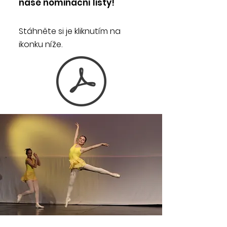
naše nominační listy!
Stáhněte si je kliknutím na
ikonku níže.