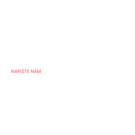
NAPIŠTE NÁM
Jevgenij Vrublevskij
umělecký ředitel festivalu
jevgenij@aveproduction.eu
+420 602 410 242
Viktorija Vrublevská