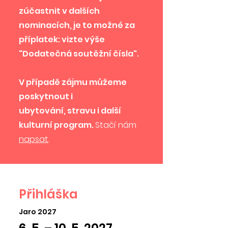
zúčastnit v dalších
nominacích, je to možné za
příplatek: vizte výše
"Dodatečná soutěžní čísla".
V případě zájmu můžeme
poskytnout i
ubytování,
stravu i další
kulturní program.
Stačí nám
napsat
.
Přihláška
Jaro 2027