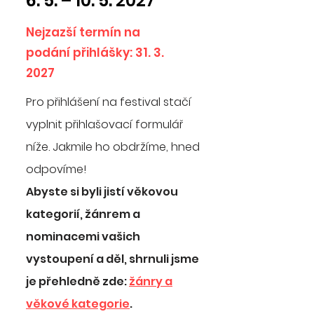
6. 5. –
10. 5. 2027
Nejzazší termín na
podání přihlášky:
31. 3.
2027
Pro přihlášení na festival stačí
vyplnit přihlašovací formulář
níže. Jakmile ho obdržíme, hned
odpovíme!
Abyste si byli jistí věkovou
kategorií, žánrem a
nominacemi vašich
vystoupení a děl, shrnuli jsme
je přehledně zde:
žánry a
věkové kategorie
.