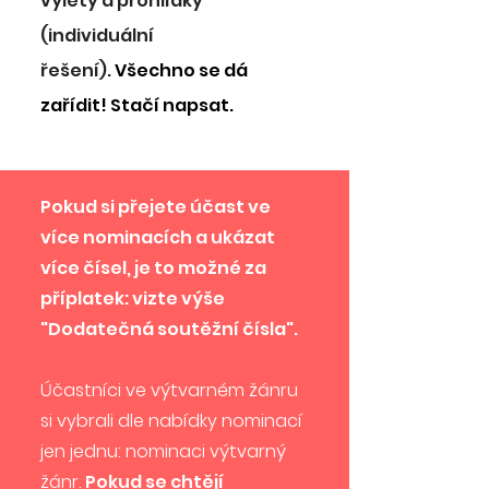
výlety a prohlídky
(individuální
řešení).
Všechno se dá
zařídit! Stačí napsat.
Pokud si přejete účast ve
více nominacích a ukázat
více čísel, je to možné za
příplatek: vizte výše
"Dodatečná soutěžní čísla".
Účastníci ve výtvarném žánru
si vybrali dle nabídky nominací
jen jednu: nominaci výtvarný
žánr.
Pokud se chtějí