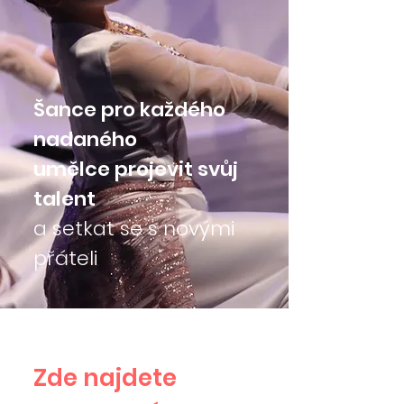
Šance pro každého
nadaného
umělce projevit svůj
talent
a setkat se s novými
přáteli
Zde najdete