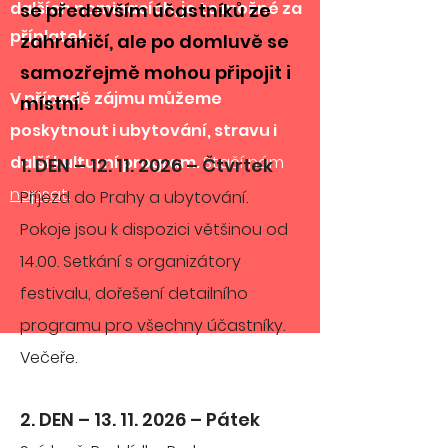
dalších nominacích, je to možné za
se především účastníků ze
příplatek.
zahraničí, ale po domluvě se
samozřejmě mohou připojit i
V případě zájmu můžeme
místní.
poskytnout i ubytování,
stravu i
další kulturní program.
Stačí nám
1. DEN –
12. 11. 2026
– Čtvrtek
napsat
.
Příjezd do Prahy a ubytování.
Pokoje jsou k dispozici většinou od
14.00. Setkání s organizátory
festivalu, dořešení detailního
programu pro všechny účastníky.
Večeře.
2. DEN – 13. 11
. 2026 – Pátek