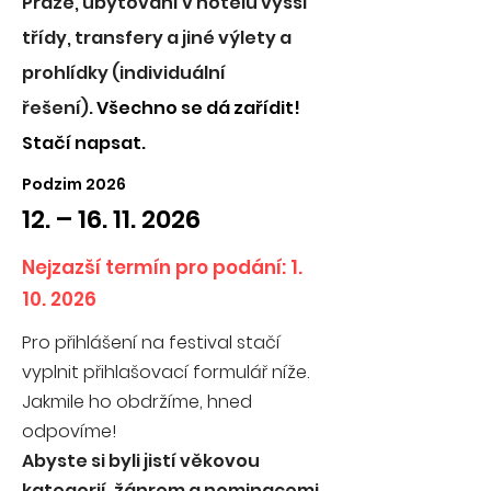
Praze, ubytování v hotelu vyšší
třídy, transfery a jiné výlety a
prohlídky (individuální
řešení).
Všechno se dá zařídit!
Stačí napsat.
Podzim 2026
12. –
16. 11. 2026
Nejzazší termín pro podání:
1.
10. 2026
Pro přihlášení na festival stačí
vyplnit přihlašovací formulář níže.
Jakmile ho obdržíme, hned
odpovíme!
Abyste si byli jistí věkovou
kategorií, žánrem a nominacemi