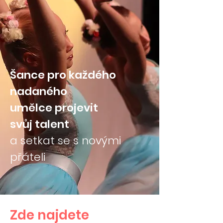
Šance pro každého
nadaného
umělce projevit
svůj
talent
a setkat se s novými
přáteli
Zde najdete