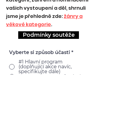
vašich vystoupení a děl, shrnuli
jsme je přehledně zde:
žánry a
věkové kategorie
.
Podmínky soutěže
Vyberte si způsob účasti
*
#1 Hlavní program
(doplňující akce navíc,
specifikujte dále)
#2 Pouze účast ve festivalu
Celé jméno zodpovědné
osoby
Název souboru/školy